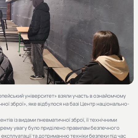
ропейський університет» взяли участь в ознайомчому
чної зброї», яке відбулося на базі Центр національно-
нтів із видами пневматичної зброї, її технічними
рему увагу було приділено правилам безпечного
ксплуатації та дотриманню техніки безпеки під час