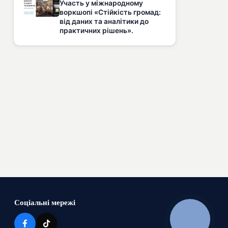
Участь у міжнародному
воркшопі «Стійкість громад:
від даних та аналітики до
практичних рішень».
Соціальні мережі
КНОПКА
ЗВ'ЯЗКУ