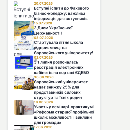
20.07.2026
Вступні іспити до Фахового
бізнес-коледжу: важлива
інформація для вступників
15.07.2026
З Днем Української
Державності!
08.07.2026
Стартувала літня школа
підприємництва
Європейського університету!
02.07.2026
З 1 липня розпочалась
реєстрація електронних
кабінетів на порталі ЄДЕБО
30.06.2026
Європейський університет
надає знижку 25% для
представників силових
структур та їхніх родин
18.06.2026
Участь у семінарі-практикумі
«Реформа старшої профільної
школи: можливості і виклики
для громади»
17.06.2026