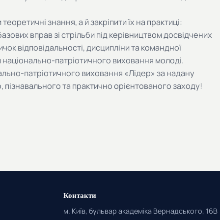
еоретичні знання, а й закріпити їх на практиці:
базових вправ зі стрільби під керівництвом досвідчених
чок відповідальності, дисципліни та командної
м національно-патріотичного виховання молоді.
льно-патріотичного виховання «Лідер» за надану
, пізнавального та практично орієнтованого заходу!
Контакти
м. Київ, бульвар академіка Вернадського, 16В