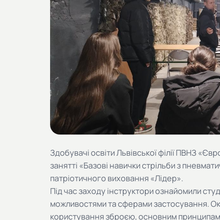
Здобувачі освіти Львівської філії ПВНЗ «Єв
занятті «Базові навички стрільби з пневмати
патріотичного виховання «Лідер».
Під час заходу інструктори ознайомили студе
можливостями та сферами застосування. Ок
користування зброєю, основним принципам е