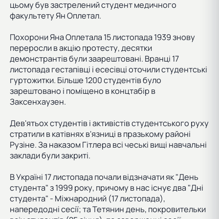
цьому був застрелений студент медичного
факультету Ян Оплетал.
Похорони Яна Оплетала 15 листопада 1939 знову
переросли в акцію протесту, десятки
демонстрантів були заарештовані. Вранці 17
листопада гестапівці і есесівці оточили студентські
гуртожитки. Більше 1200 студентів було
зарештовано і поміщено в концтабір в
Заксенхаузен.
Дев'ятьох студентів і активістів студентського руху
стратили в катівнях в'язниці в празькому районі
Рузіне. За наказом Гітлера всі чеські вищі навчальні
заклади були закриті.
В Україні 17 листопада почали відзначати як "День
студента" з 1999 року, причому в нас існує два "Дні
студента" - Міжнародний (17 листопада),
напередодні сесії; та Тетянин день, покровительки