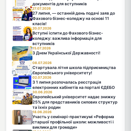
документів для вступників
27.07.2026
27 липня, — останній день подачі заяв до
Фахового бізнес-коледжу на основі 11
класів!
20.07.2026
Вступні іспити до Фахового бізнес-
коледжу: важлива інформація для
вступників
15.07.2026
З Днем Української Державності!
08.07.2026
Стартувала літня школа підприємництва
Європейського університету!
02.07.2026
З 1 липня розпочалась реєстрація
електронних кабінетів на порталі ЄДЕБО
30.06.2026
Європейський університет надає знижку
25% для представників силових структур
та їхніх родин
18.06.2026
Участь у семінарі-практикумі «Реформа
старшої профільної школи: можливості і
виклики для громади»